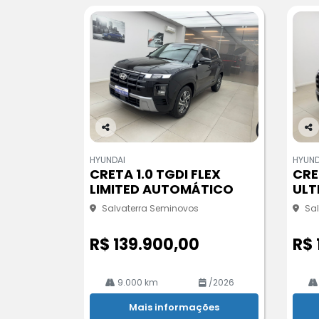
Co
Co
m
m
HYUNDAI
HYUND
pa
pa
CRETA 1.0 TGDI FLEX
CRE
rtil
rtil
LIMITED AUTOMÁTICO
ULT
he
he
Salvaterra Seminovos
Sa
R$ 139.900,00
R$ 
9.000 km
/2026
Mais informações