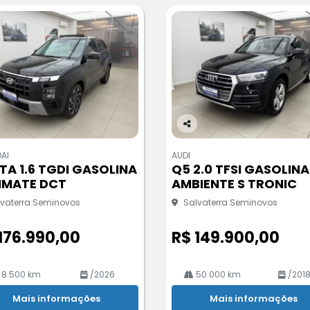
Co
m
AI
AUDI
pa
TA 1.6 TGDI GASOLINA
Q5 2.0 TFSI GASOLINA
rtil
IMATE DCT
AMBIENTE S TRONIC
he
lvaterra Seminovos
Salvaterra Seminovos
176.990,00
R$ 149.900,00
8.500 km
/2026
50.000 km
/201
Mais informações
Mais informações