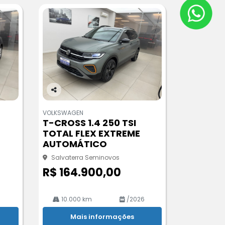
Co
m
VOLKSWAGEN
pa
T-CROSS 1.4 250 TSI
rtil
TOTAL FLEX EXTREME
he
AUTOMÁTICO
Salvaterra Seminovos
R$ 164.900,00
8
10.000 km
/2026
Mais informações