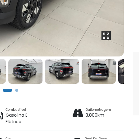
Combustível
Quilometragem
Gasolina E
3.800km
Elétrico
Cor
Final Da Placa