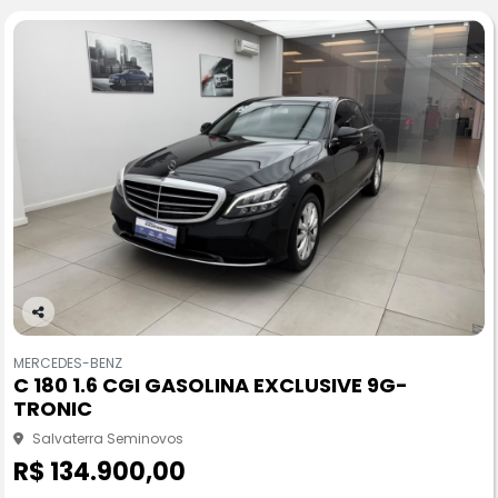
Co
m
MERCEDES-BENZ
pa
C 180 1.6 CGI GASOLINA EXCLUSIVE 9G-
rtil
TRONIC
he
Salvaterra Seminovos
R$ 134.900,00