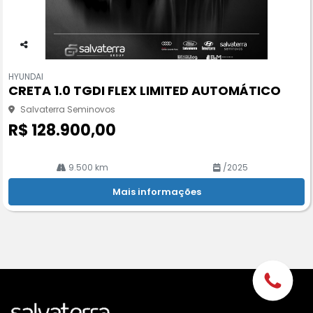
Co
m
HYUNDAI
pa
CRETA 1.0 TGDI FLEX LIMITED AUTOMÁTICO
rtil
he
Salvaterra Seminovos
R$ 128.900,00
9.500 km
/2025
Mais informações