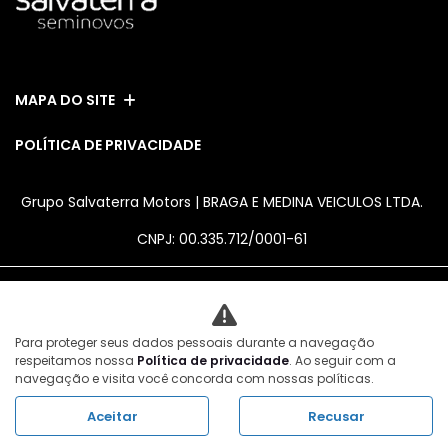
MAPA DO SITE
POLÍTICA DE PRIVACIDADE
Grupo Salvaterra Motors | BRAGA E MEDINA VEICULOS LTDA.
CNPJ: 00.335.712/0001-61
No trânsito, enxergar o outro salva
Para proteger seus dados pessoais durante a navegação
vidas.
respeitamos nossa
Política de privacidade
. Ao seguir com a
navegação e visita você concorda com nossas políticas.
Aceitar
Recusar
Desenvolvido pela DEALERSPACE ® Direitos Reservados.