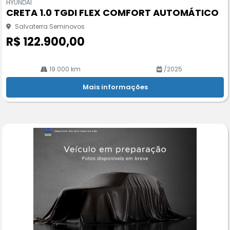
HYUNDAI
pa
CRETA 1.0 TGDI FLEX COMFORT AUTOMÁTICO
rtil
he
Salvaterra Seminovos
R$ 122.900,00
19.000 km
/2025
Mais informações