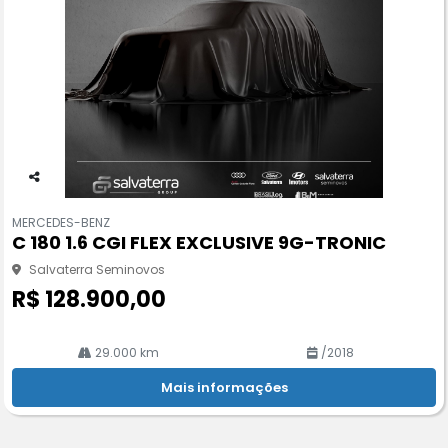
Co
m
MERCEDES-BENZ
pa
C 180 1.6 CGI FLEX EXCLUSIVE 9G-TRONIC
rtil
he
Salvaterra Seminovos
R$ 128.900,00
29.000 km
/2018
Mais informações