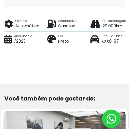
Câmbio
Combustível
Quilometragem
Automático
Gasolina
29.000km
Ano/Modelo
Cor
Final Da Placa
/2023
Preto
XXX8F87
Você também pode gostar de: