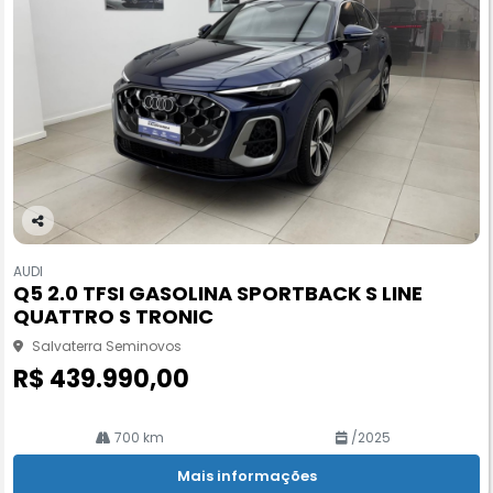
Co
m
AUDI
pa
Q5 2.0 TFSI GASOLINA SPORTBACK S LINE
rtil
QUATTRO S TRONIC
he
Salvaterra Seminovos
R$ 439.990,00
700 km
/2025
Mais informações