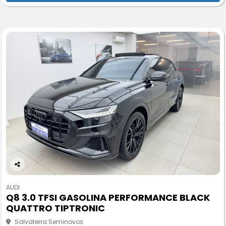
Co
m
AUDI
pa
Q8 3.0 TFSI GASOLINA PERFORMANCE BLACK
rtil
QUATTRO TIPTRONIC
he
Salvaterra Seminovos