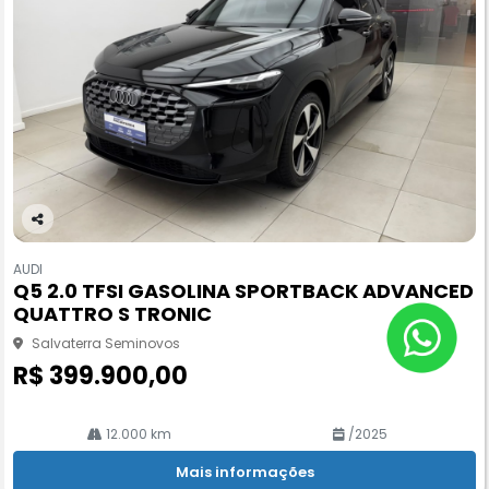
Co
m
AUDI
pa
Q5 2.0 TFSI GASOLINA SPORTBACK ADVANCED
rtil
QUATTRO S TRONIC
he
Salvaterra Seminovos
R$ 399.900,00
12.000 km
/2025
Mais informações