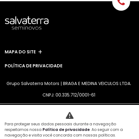
MAPA DO SITE
POLÍTICA DE PRIVACIDADE
Grupo Salvaterra Motors | BRAGA E MEDINA VEICULOS LTDA.
CNPJ: 00.335.712/0001-61
Para proteger seus dados pessoais durante a navegação
No trânsito, enxergar o outro salva
respeitamos nossa
Política de privacidade
. Ao seguir com a
vidas.
navegação e visita você concorda com nossas políticas.