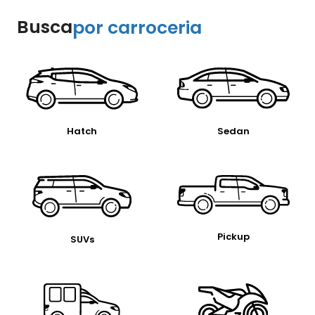
Busca
por carroceria
Sedan
Hatch
Pickup
SUVs