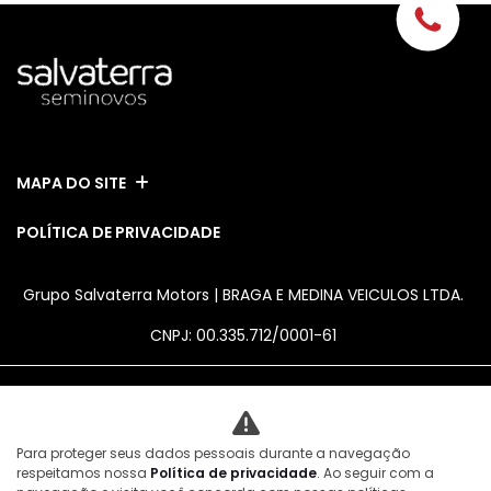
MAPA DO SITE
POLÍTICA DE PRIVACIDADE
Grupo Salvaterra Motors | BRAGA E MEDINA VEICULOS LTDA.
CNPJ: 00.335.712/0001-61
No trânsito, enxergar o outro salva
Para proteger seus dados pessoais durante a navegação
vidas.
respeitamos nossa
Política de privacidade
. Ao seguir com a