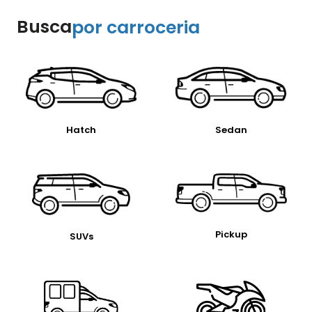
Busca
por carroceria
Hatch
Sedan
Pickup
SUVs