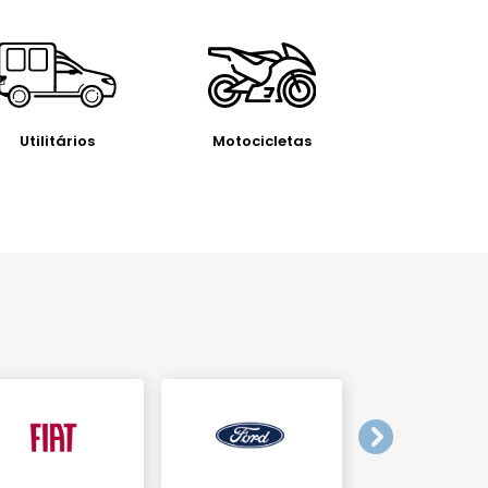
Utilitários
Motocicletas
templates.te