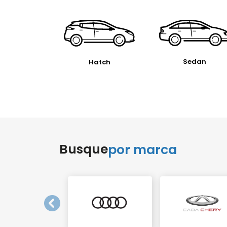
Sedan
Hatch
Busque
por marca
templates.template-01.components.carouse