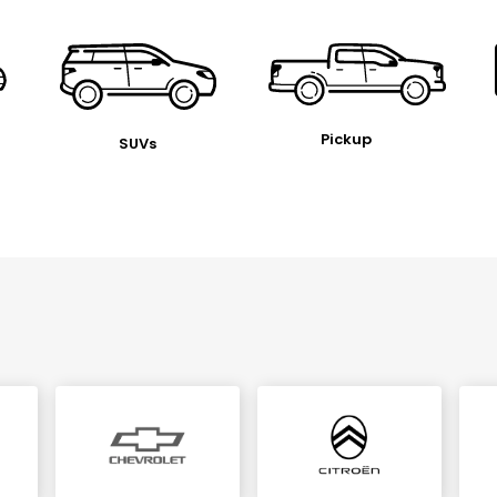
Pickup
SUVs
l.texts.control_prev