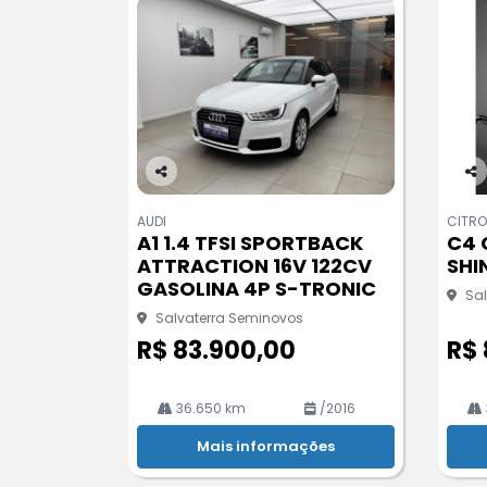
Co
Co
m
m
AUDI
CITRO
pa
pa
A1 1.4 TFSI SPORTBACK
C4 
rtil
rtil
ATTRACTION 16V 122CV
SHI
he
he
GASOLINA 4P S-TRONIC
Sa
Salvaterra Seminovos
R$ 83.900,00
R$ 
36.650 km
/2016
Mais informações