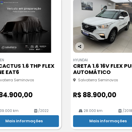
Co
m
EN
HYUNDAI
pa
CACTUS 1.6 THP FLEX
CRETA 1.6 16V FLEX PU
rtil
NE EAT6
AUTOMÁTICO
he
lvaterra Seminovos
Salvaterra Seminovos
84.900,00
R$ 88.900,00
39.000 km
/2022
28.000 km
/201
Mais informações
Mais informações