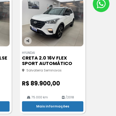
Co
m
HYUNDAI
pa
LSE
CRETA 2.0 16V FLEX
rtil
SPORT AUTOMÁTICO
he
Salvaterra Seminovos
R$ 89.900,00
8
75.000 km
/2018
Mais informações