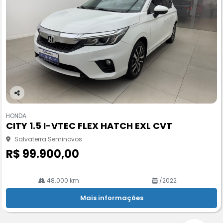
Co
m
HONDA
pa
CITY 1.5 I-VTEC FLEX HATCH EXL CVT
rtil
he
Salvaterra Seminovos
R$ 99.900,00
48.000 km
/2022
Mais informações