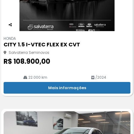
Co
m
HONDA
pa
CITY 1.5 I-VTEC FLEX EX CVT
rtil
he
Salvaterra Seminovos
R$ 108.900,00
22.000 km
/2024
Mais informações