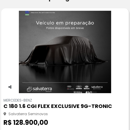
Co
m
MERCEDES-BENZ
pa
C 180 1.6 CGI FLEX EXCLUSIVE 9G-TRONIC
rtil
he
Salvaterra Seminovos
R$ 128.900,00