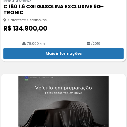
MERCEDES-BENZ
pa
C 180 1.6 CGI GASOLINA EXCLUSIVE 9G-
rtil
TRONIC
he
Salvaterra Seminovos
R$ 134.900,00
78.000 km
/2019
Mais informações