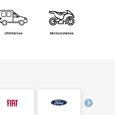
Utilitários
Motocicletas
templates.te