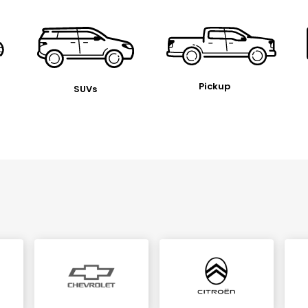
Pickup
SUVs
l.texts.control_prev