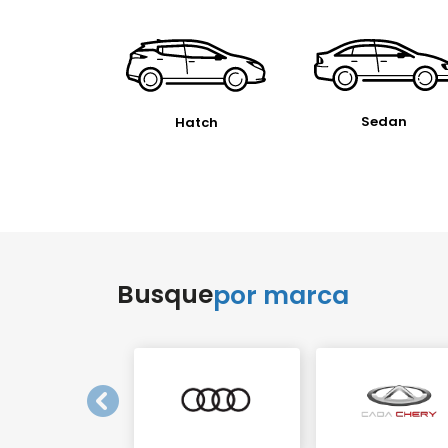
Sedan
Hatch
Busque
por marca
templates.template-01.components.carouse