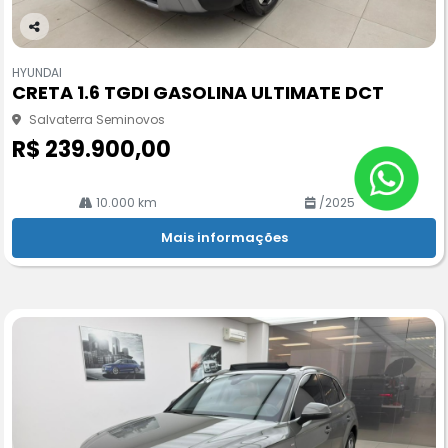
Co
m
HYUNDAI
pa
CRETA 1.6 TGDI GASOLINA ULTIMATE DCT
rtil
he
Salvaterra Seminovos
R$ 239.900,00
10.000 km
/2025
Mais informações