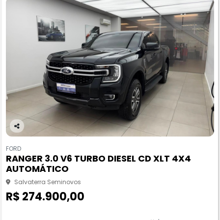
Co
m
FORD
pa
RANGER 3.0 V6 TURBO DIESEL CD XLT 4X4
rtil
AUTOMÁTICO
he
Salvaterra Seminovos
R$ 274.900,00