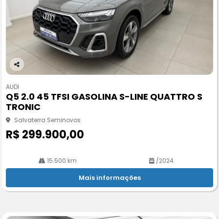
Co
m
AUDI
pa
Q5 2.0 45 TFSI GASOLINA S-LINE QUATTRO S
rtil
TRONIC
he
Salvaterra Seminovos
R$ 299.900,00
15.500 km
/2024
Mais informações