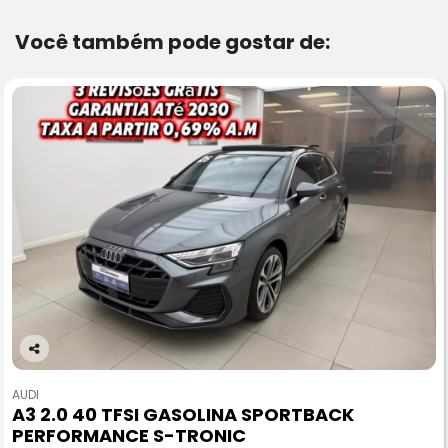
Você também pode gostar de:
Co
m
AUDI
pa
A3 2.0 40 TFSI GASOLINA SPORTBACK
rtil
PERFORMANCE S-TRONIC
he