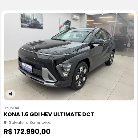
Co
m
HYUNDAI
pa
KONA 1.6 GDI HEV ULTIMATE DCT
rtil
he
Salvaterra Seminovos
R$ 172.990,00