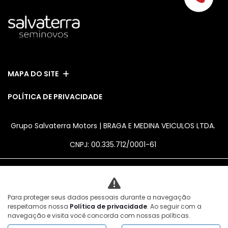
MAPA DO SITE
POLÍTICA DE PRIVACIDADE
Grupo Salvaterra Motors | BRAGA E MEDINA VEICULOS LTDA.
CNPJ: 00.335.712/0001-61
No trânsito, enxergar o outro salva
Para proteger seus dados pessoais durante a navegação
vidas.
respeitamos nossa
Política de privacidade
. Ao seguir com a
navegação e visita você concorda com nossas políticas.