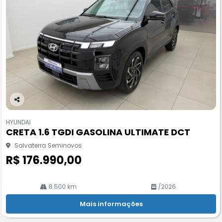
Co
m
HYUNDAI
pa
CRETA 1.6 TGDI GASOLINA ULTIMATE DCT
rtil
he
Salvaterra Seminovos
R$ 176.990,00
8.500 km
/2026
Mais informações