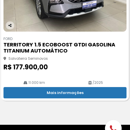
Co
m
FORD
pa
TERRITORY 1.5 ECOBOOST GTDI GASOLINA
rtil
TITANIUM AUTOMÁTICO
he
Salvaterra Seminovos
R$ 177.900,00
11.000 km
/2025
Mais informações