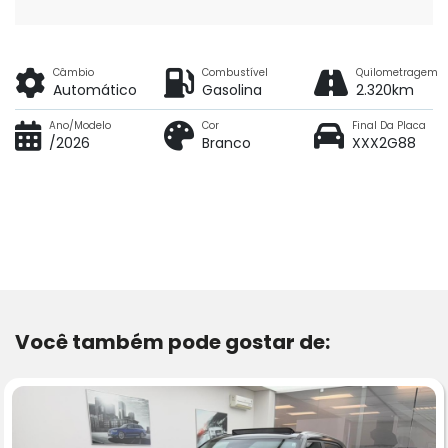
Câmbio
Combustível
Quilometragem
Automático
Gasolina
2.320km
Ano/Modelo
Cor
Final Da Placa
/2026
Branco
XXX2G88
Você também pode gostar de: