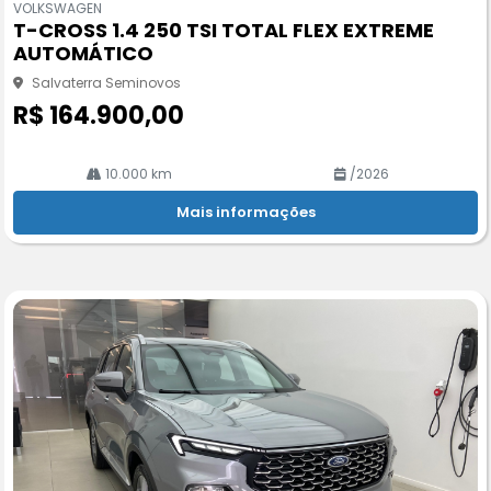
VOLKSWAGEN
pa
T-CROSS 1.4 250 TSI TOTAL FLEX EXTREME
rtil
AUTOMÁTICO
he
Salvaterra Seminovos
R$ 164.900,00
10.000 km
/2026
Mais informações