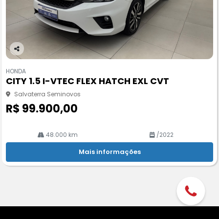
Co
m
HONDA
pa
CITY 1.5 I-VTEC FLEX HATCH EXL CVT
rtil
he
Salvaterra Seminovos
R$ 99.900,00
48.000 km
/2022
Mais informações