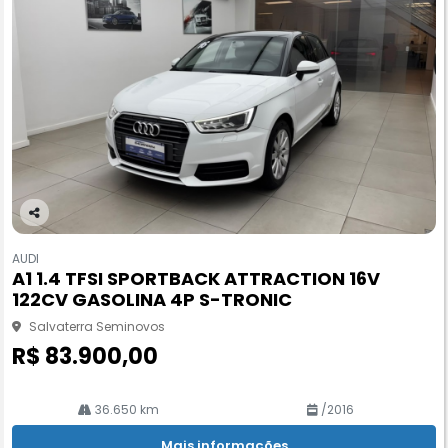
Co
m
AUDI
pa
A1 1.4 TFSI SPORTBACK ATTRACTION 16V
rtil
122CV GASOLINA 4P S-TRONIC
he
Salvaterra Seminovos
R$ 83.900,00
36.650 km
/2016
Mais informações