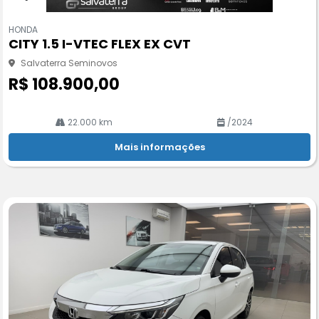
Co
m
HONDA
pa
CITY 1.5 I-VTEC FLEX EX CVT
rtil
he
Salvaterra Seminovos
R$ 108.900,00
22.000 km
/2024
Mais informações