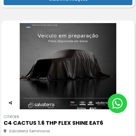
Co
m
CITROEN
pa
C4 CACTUS 1.6 THP FLEX SHINE EAT6
rtil
he
Salvaterra Seminovos