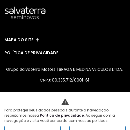
MAPA DO SITE
POLÍTICA DE PRIVACIDADE
Grupo Salvaterra Motors | BRAGA E MEDINA VEICULOS LTDA.
CNPJ: 00.335.712/0001-61
No trânsito, enxergar o outro salva
Para proteger seus dados pessoais durante a navegação
vidas.
respeitamos nossa
Política de privacidade
. Ao seguir com a
navegação e visita você concorda com nossas políticas.